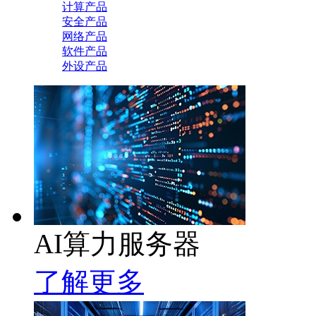
计算产品
安全产品
网络产品
软件产品
外设产品
AI算力服务器
了解更多