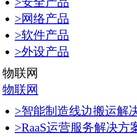
>安全产品
>网络产品
>软件产品
>外设产品
物联网
物联网
>智能制造线边搬运解
>RaaS运营服务解决方