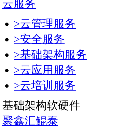
云服务
>云管理服务
>安全服务
>基础架构服务
>云应用服务
>云培训服务
基础架构软硬件
聚鑫汇鲲泰