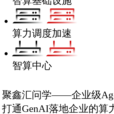
智算基础设施
算力调度加速
智算中心
聚鑫汇问学——企业级Age
打通GenAI落地企业的算力