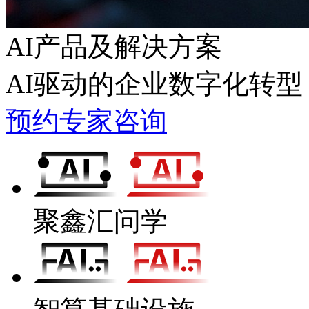
AI产品及解决方案
AI驱动的企业数字化转型
预约专家咨询
聚鑫汇问学