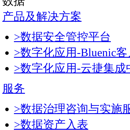
数据
产品及解决方案
>数据安全管控平台
>数字化应用-Blueni
>数字化应用-云捷集成
服务
>数据治理咨询与实施
>数据资产入表