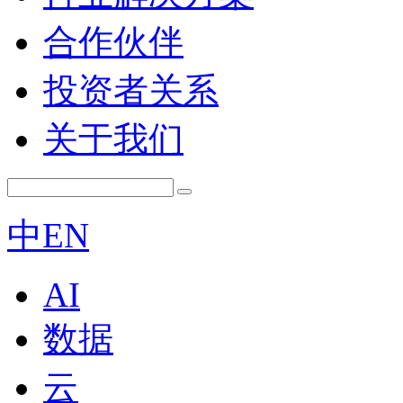
合作伙伴
投资者关系
关于我们
中
EN
AI
数据
云