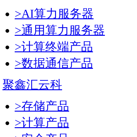
>AI算力服务器
>通用算力服务器
>计算终端产品
>数据通信产品
聚鑫汇云科
>存储产品
>计算产品