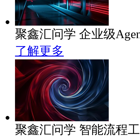
聚鑫汇问学 企业级Age
了解更多
聚鑫汇问学 智能流程