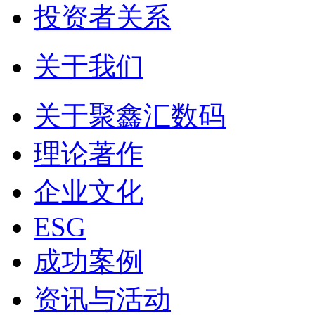
投资者关系
关于我们
关于聚鑫汇数码
理论著作
企业文化
ESG
成功案例
资讯与活动