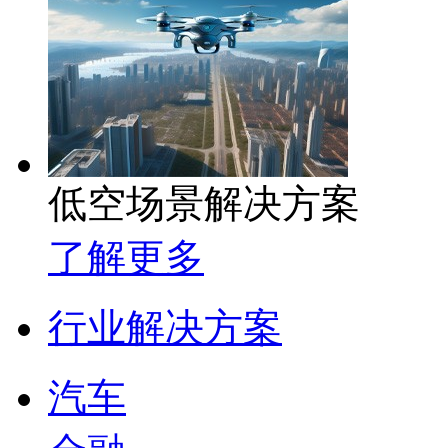
低空场景解决方案
了解更多
行业解决方案
汽车