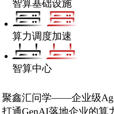
智算基础设施
算力调度加速
智算中心
聚鑫汇问学——企业级Age
打通GenAI落地企业的算力