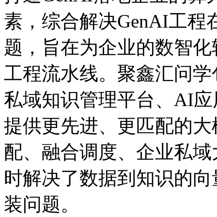
素，综合解决GenAI工程在
题，旨在为企业的数智
工程流水线。聚鑫汇问学包
私域知识管理平台、AI
提供更先进、更匹配的大
配、融合调度、企业
时解决了数据到知识的向
装问题。