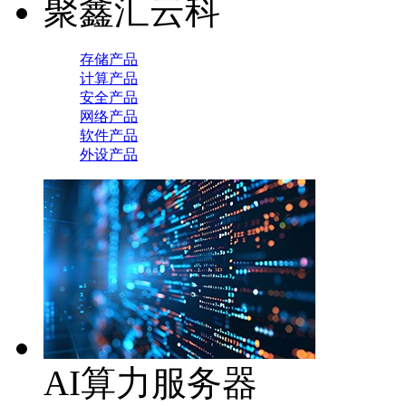
聚鑫汇云科
存储产品
计算产品
安全产品
网络产品
软件产品
外设产品
AI算力服务器