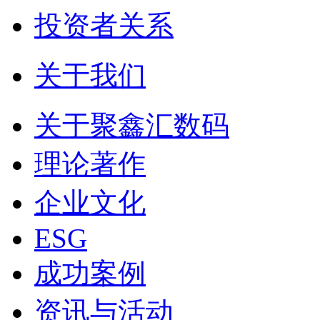
投资者关系
关于我们
关于聚鑫汇数码
理论著作
企业文化
ESG
成功案例
资讯与活动