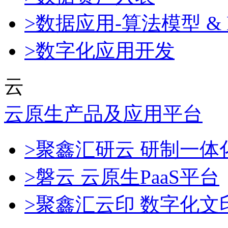
>数据应用-算法模型 & 
>数字化应用开发
云
云原生产品及应用平台
>聚鑫汇研云 研制一
>磐云 云原生PaaS平台
>聚鑫汇云印 数字化文