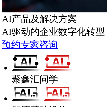
AI产品及解决方案
AI驱动的企业数字化转型
预约专家咨询
聚鑫汇问学