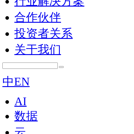
行业解决方案
合作伙伴
投资者关系
关于我们
中
EN
AI
数据
云