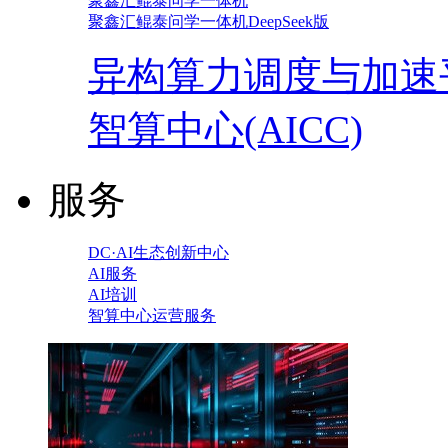
聚鑫汇鲲泰问学一体机
聚鑫汇鲲泰问学一体机DeepSeek版
异构算力调度与加速
智算中心(AICC)
服务
DC·AI生态创新中心
AI服务
AI培训
智算中心运营服务