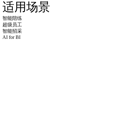
适用场景
智能陪练
超级员工
智能招采
AI for BI