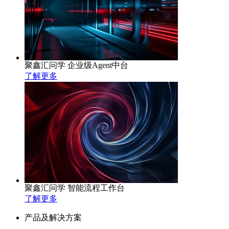
聚鑫汇问学 企业级Agent中台
了解更多
聚鑫汇问学 智能流程工作台
了解更多
产品及解决方案