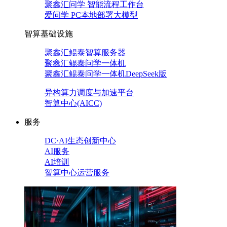
聚鑫汇问学 智能流程工作台
爱问学 PC本地部署大模型
智算基础设施
聚鑫汇鲲泰智算服务器
聚鑫汇鲲泰问学一体机
聚鑫汇鲲泰问学一体机DeepSeek版
异构算力调度与加速平台
智算中心(AICC)
服务
DC·AI生态创新中心
AI服务
AI培训
智算中心运营服务